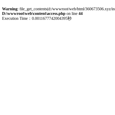
Warning
: file_get_contents(d:/wwwroot/web/html/360673506.xyz/index
D:\wwwroot\web\content\access.php
on line
44
Execution Time：0.0011677742004395秒